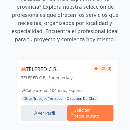
provincia? Explora nuestra selección de
profesionales que ofrecen los servicios que
necesitas, organizados por localidad y
especialidad. Encuentra el profesional ideal
para tu proyecto y comienza hoy mismo.
TELERED C.B.
0.00
(0)
TELERED C.B.: Ingeniería y
telecomunicaciones para un
mundo conectado. Soluciones
Calle arenal 104 bajo, España
integrales, calidad y experiencia
Otros Trabajos Técnicos
Dirección De Obra
en Vigo y Pontevedra.
Solicitar
Ver Perfil
presupuesto