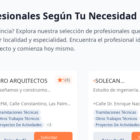
esionales Según Tu Necesidad
incia? Explora nuestra selección de profesionales qu
 localidad y especialidad. Encuentra el profesional i
ecto y comienza hoy mismo.
RO ARQUITECTOS
5
(8)
SOLECAN
iseñamos y construimos
Estudio de ingeniería
INGENEIRIA Y
pacios personalizados
que ofrece servicios
DESPACHO
e reflejan tu estilo de
integrales, destacánd
FM, Calle Constantino, Las Palmas
Calle Dr. Enrique Na
da y satisfacen tus
por su enfoque en el
e Gran Canaria, España, España
TÉCNICO
Hernández, Bañadero
ramitaciones Técnicas
Tramitaciones Técnicas
cesidades, ofreciendo
trato humano y direct
España
tros Trabajos Técnicos
Otros Trabajos Técnicos
na gama completa de
con el cliente.
royectos De Actividades
+3
Proyectos De Actividades
rvicios de arquitectura y
..
Solicitar