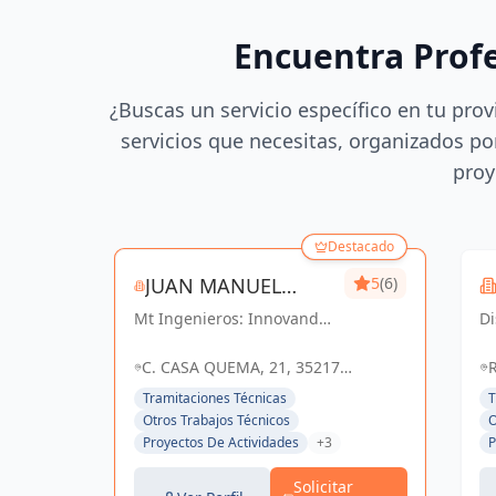
Encuentra Prof
¿Buscas un servicio específico en tu prov
servicios que necesitas, organizados por
proy
Destacado
JUAN MANUEL
5
(6)
Mt Ingenieros: Innovando
TORRES SANCHEZ
D
en ingeniería,
es
construyendo un futuro
qu
C. CASA QUEMA, 21, 35217
R
sostenible en Las Palmas y
vi
VALSEQUILLO, LAS PALMAS,
d
Tramitaciones Técnicas
T
Valsequillo de Gran
ne
ESPAÑA, España
Otros Trabajos Técnicos
O
Canaria.
u
Proyectos De Actividades
+3
P
se
d.
Solicitar