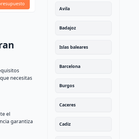
Ver Perfil
presupuesto
presupuesto
Avila
Badajoz
ran
Islas baleares
Barcelona
quisitos
 que necesitas
Burgos
Caceres
te el
ncia garantiza
Cadiz