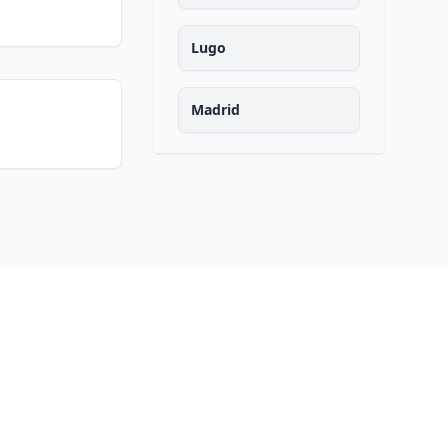
Lugo
Madrid
Malaga
Murcia
Navarra
Ourense
Asturias