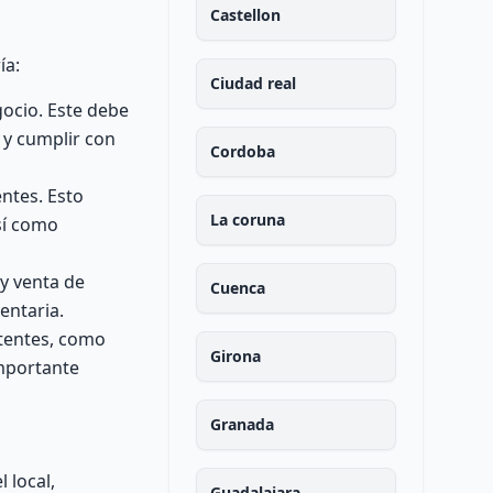
Castellon
ía:
Ciudad real
gocio. Este debe
 y cumplir con
Cordoba
ntes. Esto
La coruna
sí como
y venta de
Cuenca
entaria.
etentes, como
Girona
importante
Granada
 local,
Guadalajara