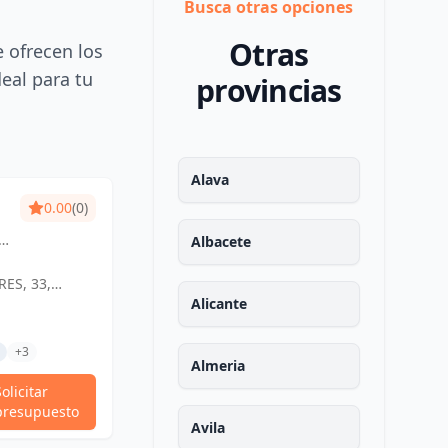
Busca otras opciones
Otras
e ofrecen los
deal para tu
provincias
Alava
0.00
(0)
LIKETI
0.00
(0)
o
Diseño que inspira,
Albacete
s
espacios que encantan.
ES, 33,
C. CIRUELA, 7, 6O B, 13001 CIUDAD
0
REAL, ESPAÑA, España
Alicante
Tramitaciones Técnicas
da
AD REAL,
Otros Trabajos Técnicos
+3
Proyectos De Actividades
+3
Almeria
Solicitar
Solicitar
Ver Perfil
presupuesto
presupuesto
Avila