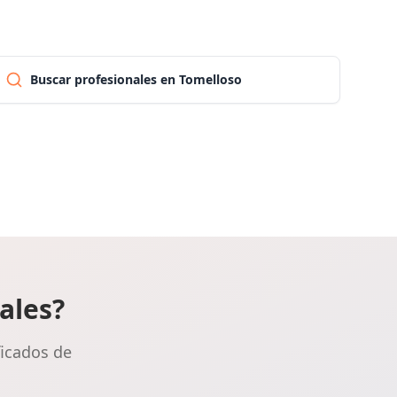
Las palmas
Buscar profesionales en Tomelloso
Pontevedra
Salamanca
Santa cruz de tenerife
Cantabria
ales?
Segovia
ficados de
Sevilla