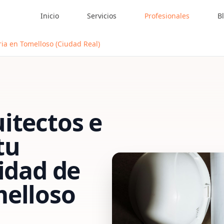
Inicio
Servicios
Profesionales
B
ia en Tomelloso (Ciudad Real)
itectos e
tu
vidad de
elloso