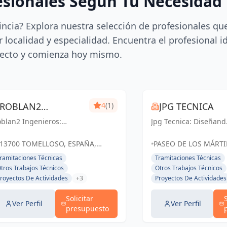
esionales Según Tu Necesidad
incia? Explora nuestra selección de profesionales qu
 localidad y especialidad. Encuentra el profesional i
ecto y comienza hoy mismo.
ROBLAN2
4
(1)
JPG TECNICA
blan2 Ingenieros:
INGENIEROS
Jpg Tecnica: Diseñand
luciones ingenieriles
espacios excepcionale
ecisas para un futuro
en Socuéllamos y
13700 TOMELLOSO, ESPAÑA,
PASEO DE LOS MÁRTIR
lido en Ciudad Real y
Ciudad Real, donde la
España
BLOQUE I 2OC, 1363
ramitaciones Técnicas
Tramitaciones Técnicas
melloso.
arquitectura cobra vi
SOCUÉLLAMOS, CIUD
tros Trabajos Técnicos
Otros Trabajos Técnicos
ESPAÑA, España
royectos De Actividades
+3
Proyectos De Actividades
Solicitar
Ver Perfil
Ver Perfil
presupuesto