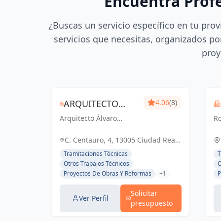
Encuentra Prof
¿Buscas un servicio específico en tu prov
servicios que necesitas, organizados por
proy
ARQUITECTO
4.06
(8)
Arquitecto Álvaro
ÁLVARO
Ro
Palomares: Diseñando
So
PALOMARES
Tu Mundo,
pr
C. Centauro, 4, 13005 Ciudad Real,
Construyendo Tu Hogar.
só
España, España
Tramitaciones Técnicas
T
To
Otros Trabajos Técnicos
O
Proyectos De Obras Y Reformas
+1
P
Solicitar
Ver Perfil
presupuesto