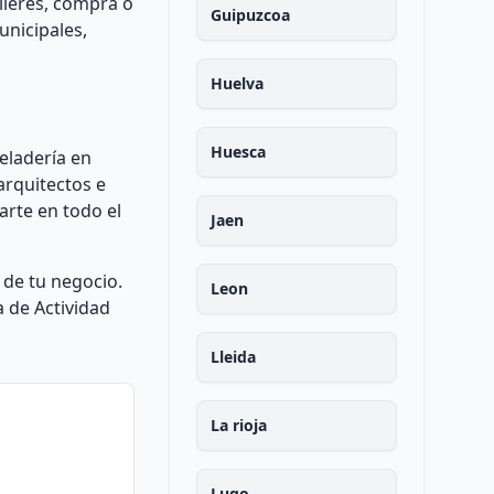
ileres, compra o
Guipuzcoa
unicipales,
Huelva
Huesca
eladería en
rquitectos e
arte en todo el
Jaen
 de tu negocio.
Leon
a de Actividad
Lleida
La rioja
Lugo