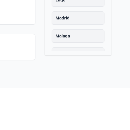
Madrid
Malaga
Murcia
Navarra
Ourense
Asturias
Palencia