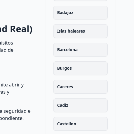
Badajoz
ad Real)
Islas baleares
isitos
idad de
Barcelona
Burgos
ite abrir y
Caceres
as y
Cadiz
la seguridad e
spondiente.
Castellon