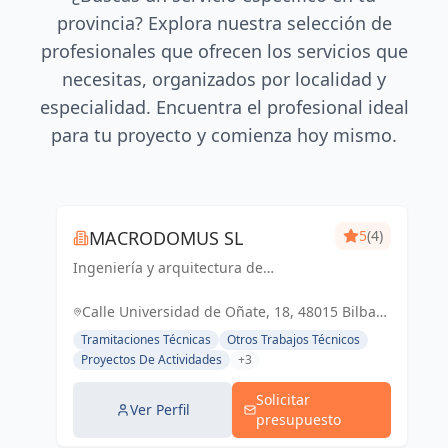
provincia? Explora nuestra selección de
profesionales que ofrecen los servicios que
necesitas, organizados por localidad y
especialidad. Encuentra el profesional ideal
para tu proyecto y comienza hoy mismo.
MACRODOMUS SL
5
(4)
Ingeniería y arquitectura de
vanguardia para un futuro sostenible
y funcional
Calle Universidad de Oñate, 18, 48015 Bilbao,
Vizcaya, España, España
Tramitaciones Técnicas
Otros Trabajos Técnicos
Proyectos De Actividades
+3
Solicitar
Ver Perfil
presupuesto