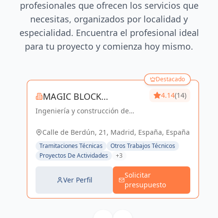
profesionales que ofrecen los servicios que
necesitas, organizados por localidad y
especialidad. Encuentra el profesional ideal
para tu proyecto y comienza hoy mismo.
Destacado
MAGIC BLOCK
4.14
(14)
Ingeniería y construcción de
ENGINEERS
calidad para un futuro sostenible
en Madrid y Sevilla La Nueva.
Calle de Berdún, 21, Madrid, España, España
Tramitaciones Técnicas
Otros Trabajos Técnicos
Proyectos De Actividades
+3
Solicitar
Ver Perfil
presupuesto