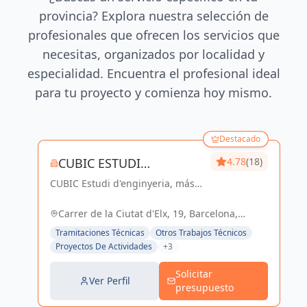
provincia? Explora nuestra selección de
profesionales que ofrecen los servicios que
necesitas, organizados por localidad y
especialidad. Encuentra el profesional ideal
para tu proyecto y comienza hoy mismo.
Destacado
CUBIC ESTUDI
4.78
(18)
CUBIC Estudi d'enginyeria, más
D'ENGINYERIA S.L.
de 14 años brindando servicios
de Arquitectura e Ingeniería con
Carrer de la Ciutat d'Elx, 19, Barcelona,
una trayectoria sólida y exitosa
España, España
Tramitaciones Técnicas
Otros Trabajos Técnicos
Proyectos De Actividades
+3
Solicitar
Ver Perfil
presupuesto