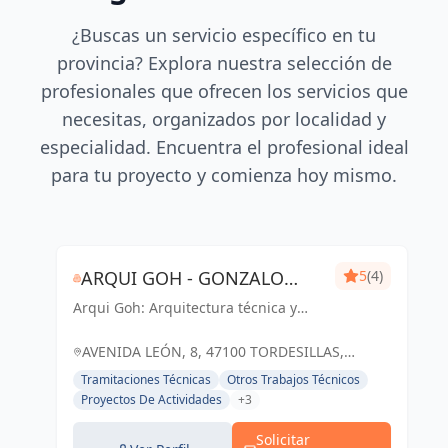
¿Buscas un servicio específico en tu
provincia? Explora nuestra selección de
profesionales que ofrecen los servicios que
necesitas, organizados por localidad y
especialidad. Encuentra el profesional ideal
para tu proyecto y comienza hoy mismo.
ARQUI GOH - GONZALO
5
(4)
Arqui Goh: Arquitectura técnica y
HERVADA ARQUITECTO
certificación energética de confianza
TÉCNICO
en Tordesillas y Valladolid. Soluciones
AVENIDA LEÓN, 8, 47100 TORDESILLAS,
profesionales y sostenibles para tus
VALLADOLID, ESPAÑA, España
Tramitaciones Técnicas
Otros Trabajos Técnicos
proyectos.
Proyectos De Actividades
+3
Solicitar