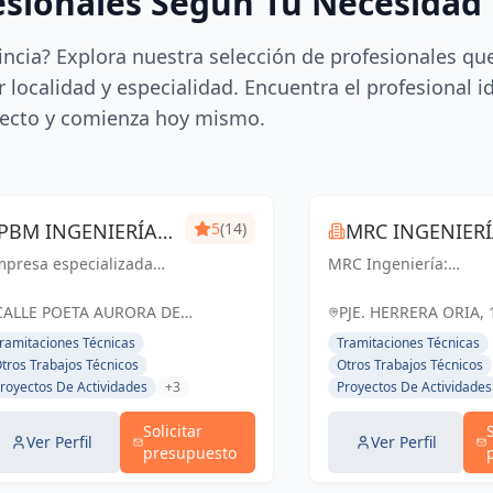
esionales Según Tu Necesidad
incia? Explora nuestra selección de profesionales qu
 localidad y especialidad. Encuentra el profesional i
ecto y comienza hoy mismo.
PBM INGENIERÍA
5
(14)
MRC INGENIER
mpresa especializada
MÁLAGA
MRC Ingeniería:
 ingeniería técnica y
Soluciones técnicas d
ústica. Expedición de
vanguardia para
CALLE POETA AURORA DE
PJE. HERRERA ORIA, 
rtificados, mediciones,
proyectos exitosos en
ALBORNOZ, 4, LOCAL 9, España
ESPAÑA, España
ramitaciones Técnicas
Tramitaciones Técnicas
cencias de apertura,
Málaga y toda
tros Trabajos Técnicos
Otros Trabajos Técnicos
aboración de
Andalucía.
royectos De Actividades
+3
Proyectos De Actividades
ocumentación técnica,
ritaje, lic...
Solicitar
Ver Perfil
Ver Perfil
presupuesto