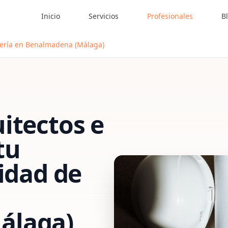
Inicio
Servicios
Profesionales
B
dería en Benalmadena (Málaga)
itectos e
tu
vidad de
álaga)