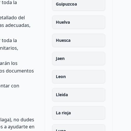
 toda la
Guipuzcoa
tallado del
Huelva
cas adecuadas,
 toda la
Huesca
nitarios,
Jaen
arán los
 los documentos
Leon
ontar con
Lleida
La rioja
laga), no dudes
s a ayudarte en
Lugo