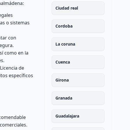
enalmádena:
Ciudad real
egales
cas o sistemas
Cordoba
ntar con
La coruna
segura.
sí como en la
es.
Cuenca
Licencia de
itos específicos
Girona
Granada
Guadalajara
recomendable
 comerciales.