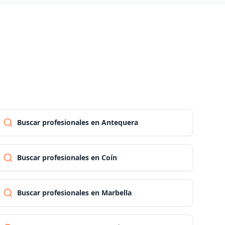
Las palmas
Pontevedra
Salamanca
Santa cruz de tenerife
Buscar profesionales en Antequera
Cantabria
Buscar profesionales en Coín
Segovia
Buscar profesionales en Marbella
Sevilla