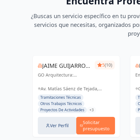
Encuentra Prof
¿Buscas un servicio específico en tu prov
servicios que necesitas, organizados por
proy
JAIME GUIJARRO
5
(10)
GO Arquitectura:
ORIA
E
Experiencia e Innovación
en
en obra nueva, reformas
ac
Av. Matías Sáenz de Tejada,
y gestiones urbanísticas.
ce
Fuengirola, España, España
Tramitaciones Técnicas
T
Con Seriedad, Confianza,
li
Otros Trabajos Técnicos
O
Rapidez y Economía como
el
Proyectos De Actividades
+3
P
pilares, ofrecemos
d
soluciones...
pe
Solicitar
Ver Perfil
presupuesto