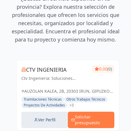
provincia? Explora nuestra selección de
profesionales que ofrecen los servicios que
necesitas, organizados por localidad y
especialidad. Encuentra el profesional ideal
para tu proyecto y comienza hoy mismo.
CTV INGENIERIA
0.00
(0)
Ctv Ingenieria: Soluciones
ingenieriles precisas para un
futuro sólido en Guipúzcoa y Irun.
AUZOLAN KALEA, 2B, 20303 IRUN, GIPUZKOA,
ESPAÑA, España
Tramitaciones Técnicas
Otros Trabajos Técnicos
Proyectos De Actividades
+3
Solicitar
Ver Perfil
presupuesto