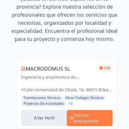
provincia? Explora nuestra selección de
profesionales que ofrecen los servicios que
necesitas, organizados por localidad y
especialidad. Encuentra el profesional ideal
para tu proyecto y comienza hoy mismo.
MACRODOMUS SL
5
(4)
Ingeniería y arquitectura de
vanguardia para un futuro sostenible
y funcional
Calle Universidad de Oñate, 18, 48015 Bilbao,
Vizcaya, España, España
Tramitaciones Técnicas
Otros Trabajos Técnicos
Proyectos De Actividades
+3
Solicitar
Ver Perfil
presupuesto