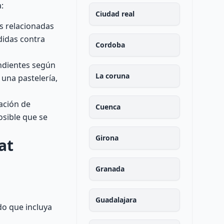
:
Ciudad real
s relacionadas
didas contra
Cordoba
ondientes según
La coruna
 una pastelería,
ación de
Cuenca
osible que se
Girona
at
Granada
Guadalajara
do que incluya