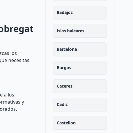
Badajoz
lobregat
Islas baleares
Barcelona
zcas los
 que necesitas
Burgos
Caceres
e a los
ormativas y
Cadiz
borados.
Castellon