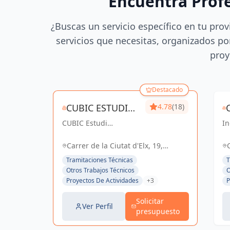
Encuentra Prof
¿Buscas un servicio específico en tu prov
servicios que necesitas, organizados por
proy
Destacado
CUBIC ESTUDI
4.78
(18)
CUBIC Estudi
D'ENGINYERIA
In
d'enginyeria, más de
co
S.L.
14 años brindando
So
Carrer de la Ciutat d'Elx, 19,
servicios de
el
Barcelona, España, España
Tramitaciones Técnicas
T
Arquitectura e
Otros Trabajos Técnicos
O
Ingeniería con una
Proyectos De Actividades
+3
P
trayectoria sólida y
exitosa
Solicitar
Ver Perfil
presupuesto