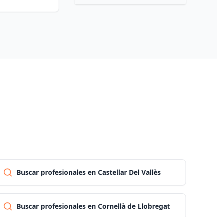
Las palmas
Pontevedra
Salamanca
Santa cruz de tenerife
Cantabria
Buscar profesionales en Castellar Del Vallès
Segovia
Sevilla
Buscar profesionales en Cornellà de Llobregat