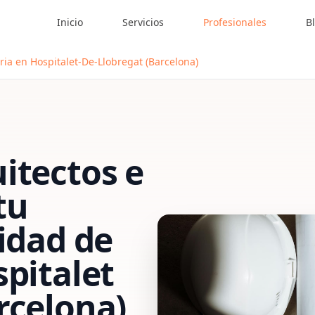
Inicio
Servicios
Profesionales
B
eria en Hospitalet-De-Llobregat (Barcelona)
itectos e
tu
vidad de
pitalet
rcelona)