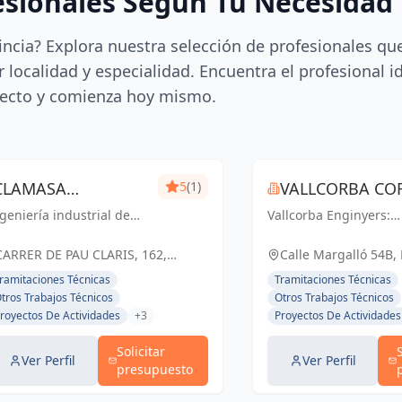
esionales Según Tu Necesidad
incia? Explora nuestra selección de profesionales qu
 localidad y especialidad. Encuentra el profesional i
ecto y comienza hoy mismo.
CLAMASA
5
(1)
VALLCORBA COR
geniería industrial de
INGENIERÍA
Vallcorba Enginyers:
S.L.
nfianza en Barcelona.
Innovación y excelenc
INDUSTRIAL Y
luciones eficientes para
cada proyecto, creand
CARRER DE PAU CLARIS, 162,
Calle Margalló 54B,
 éxito de tu negocio.
espacios inspiradores
SERVICIOS, S.L.
BARCELONA, ESPAÑA, España
ramitaciones Técnicas
Tramitaciones Técnicas
el futuro.
tros Trabajos Técnicos
Otros Trabajos Técnicos
royectos De Actividades
+3
Proyectos De Actividades
Solicitar
Ver Perfil
Ver Perfil
presupuesto