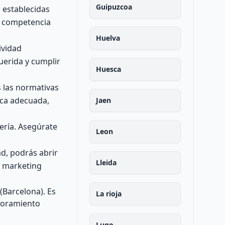
Guipuzcoa
 establecidas
 y competencia
Huelva
ividad
uerida y cumplir
Huesca
s las normativas
ica adecuada,
Jaen
ería. Asegúrate
Leon
d, podrás abrir
Lleida
e marketing
(Barcelona). Es
La rioja
esoramiento
Lugo