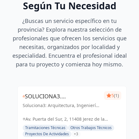
Según Tu Necesidad
¿Buscas un servicio específico en tu
provincia? Explora nuestra selección de
profesionales que ofrecen los servicios que
necesitas, organizados por localidad y
especialidad. Encuentra el profesional ideal
para tu proyecto y comienza hoy mismo.
SOLUCIONA3.
5
(1)
Soluciona3: Arquitectura, Ingeniería
ARQUITECTURA-INGENIERÍA-
y Eficiencia Energética. Soluciones
EFICIENCIA ENERGÉTICA
integrales para tu proyecto en Cádiz
Av. Puerta del Sur, 2, 11408 Jerez de la
y Jerez de la Frontera.
Frontera, Cádiz, España, España
Tramitaciones Técnicas
Otros Trabajos Técnicos
Proyectos De Actividades
+3