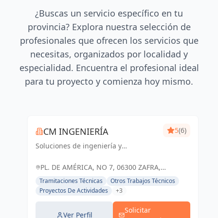
¿Buscas un servicio específico en tu
provincia? Explora nuestra selección de
profesionales que ofrecen los servicios que
necesitas, organizados por localidad y
especialidad. Encuentra el profesional ideal
para tu proyecto y comienza hoy mismo.
CM INGENIERÍA
5
(6)
Soluciones de ingeniería y
arquitectura adaptadas a tus
necesidades. Cm Ingeniería, tu socio
PL. DE AMÉRICA, NO 7, 06300 ZAFRA,
confiable en Badajoz y Zafra.
BADAJOZ, ESPAÑA, España
Tramitaciones Técnicas
Otros Trabajos Técnicos
Proyectos De Actividades
+3
Solicitar
Ver Perfil