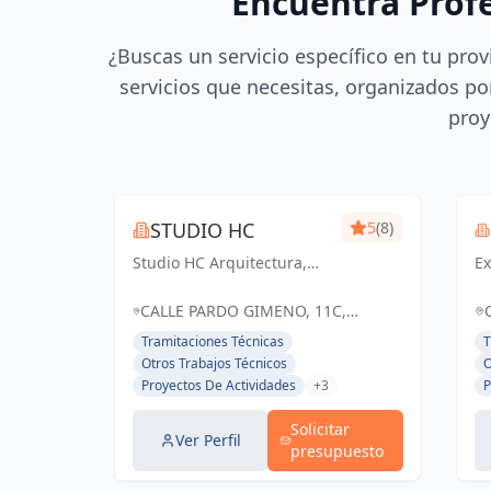
Encuentra Prof
¿Buscas un servicio específico en tu prov
servicios que necesitas, organizados por
proy
STUDIO HC
5
(8)
Studio HC Arquitectura,
Ex
Responsabilidad &
in
dinamismo
e
CALLE PARDO GIMENO, 11C,
d
ALICANTE (ALACANT), ESPAÑA,
Tramitaciones Técnicas
T
ex
España
Otros Trabajos Técnicos
O
es
Proyectos De Actividades
+3
P
ge
au
Solicitar
ne
Ver Perfil
presupuesto