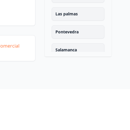
Las palmas
Pontevedra
Comercial
Salamanca
Santa cruz de tenerife
Cantabria
Segovia
Sevilla