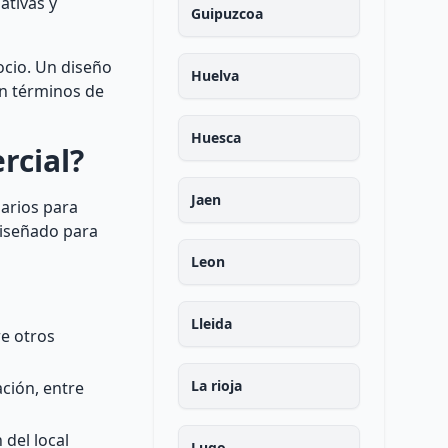
ativas y
Guipuzcoa
ocio. Un diseño
Huelva
en términos de
Huesca
rcial?
Jaen
sarios para
 diseñado para
Leon
Lleida
re otros
La rioja
ación, entre
 del local
Lugo