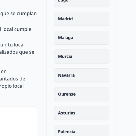
r que se cumplan
Madrid
l local cumple
Malaga
ir tu local
ializados que se
Murcia
 en
Navarra
cantados de
ropio local
Ourense
Asturias
Palencia