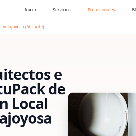
Inicio
Servicios
Profesionales
B
 Villajoyosa (Alicante)
itectos e
tu
Pack de
n Local
lajoyosa