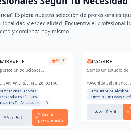
esionales Según Tu Necesidad
incia? Explora nuestra selección de profesionales qu
 localidad y especialidad. Encuentra el profesional i
ecto y comienza hoy mismo.
MIRAVETE
5
(13)
L'AGABE
pertos en soluciones
INGENIEROS
Somos un estudio de
tegrales para proyectos
Interiorismo
mpresariales, con más
especializado en dise
C. SAN ANDRÉS, NO 28, 03160
Avenida Salamanca, 2
e dos décadas de
de interiores,
ALMORADÍ, ESPAÑA, España
(Alacant), España, E
ramitaciones Técnicas
Otros Trabajos Técnicos
periencia, nos
planimetría, selección
tros Trabajos Técnicos
Proyectos De Obras Y Re
pecializamos en
materiales y proyecto
royectos De Actividades
+3
stionar todas las
iluminación.
torizaciones
Transformamos espac
Ver Perfil
Solicitar
cesarias...
con creati...
Ver Perfil
presupuesto