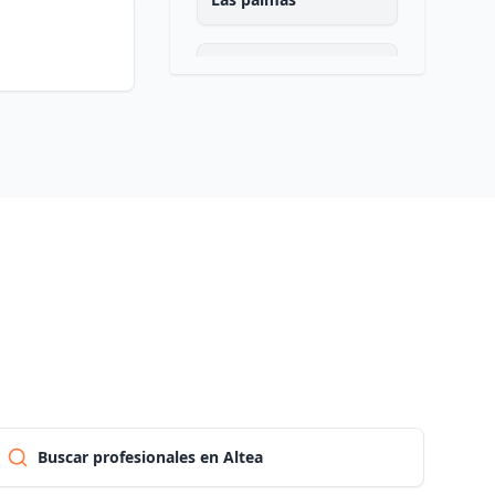
Pontevedra
Salamanca
Santa cruz de tenerife
Cantabria
Segovia
Sevilla
Buscar profesionales en Altea
Soria