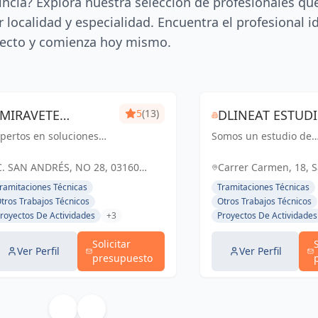
incia? Explora nuestra selección de profesionales qu
 localidad y especialidad. Encuentra el profesional i
ecto y comienza hoy mismo.
MIRAVETE
5
(13)
DLINEAT ESTUD
pertos en soluciones
INGENIEROS
Somos un estudio de
DE ARQUITECTU
tegrales para proyectos
arquitectura en Sant 
mpresariales, con más
d'Alacant, ofrecemos
C. SAN ANDRÉS, NO 28, 03160
Carrer Carmen, 18, S
e dos décadas de
servicios desde la
ALMORADÍ, ESPAÑA, España
d'Alacant, España, E
ramitaciones Técnicas
Tramitaciones Técnicas
periencia, nos
selección del inmuebl
tros Trabajos Técnicos
Otros Trabajos Técnicos
pecializamos en
hasta la finalización d
royectos De Actividades
+3
Proyectos De Actividades
stionar todas las
obra, incluyendo
torizaciones
asesoramiento, r...
Solicitar
cesarias...
Ver Perfil
Ver Perfil
presupuesto