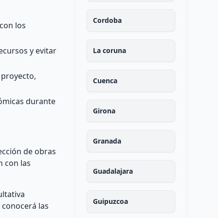
Cordoba
con los
ecursos y evitar
La coruna
 proyecto,
Cuenca
nómicas durante
Girona
Granada
rección de obras
n con las
Guadalajara
ltativa
Guipuzcoa
 conocerá las