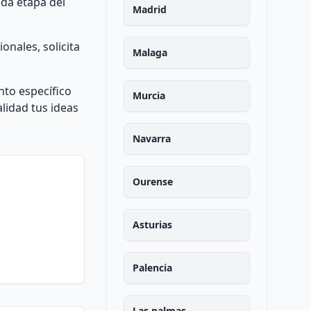
ada etapa del
Madrid
onales, solicita
Malaga
nto específico
Murcia
lidad tus ideas
Navarra
Ourense
Asturias
Palencia
Las palmas