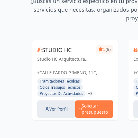
¿Buscas un servicio específico en tu prov
servicios que necesitas, organizados por
proy
STUDIO HC
5
(8)
Studio HC Arquitectura,
Ex
Responsabilidad &
in
dinamismo
e
CALLE PARDO GIMENO, 11C,
d
ALICANTE (ALACANT), ESPAÑA,
Tramitaciones Técnicas
T
ex
España
Otros Trabajos Técnicos
O
es
Proyectos De Actividades
+3
P
ge
au
Solicitar
ne
Ver Perfil
presupuesto