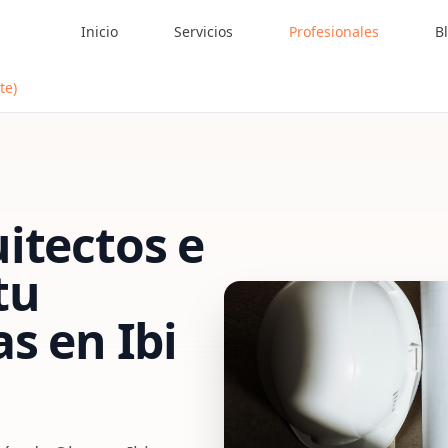
Inicio
Servicios
Profesionales
B
te)
itectos e
tu
as
en
Ibi