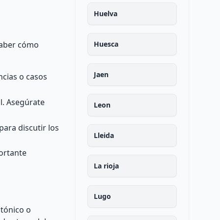
Huelva
 saber cómo
Huesca
Jaen
ncias o casos
l. Asegúrate
Leon
ara discutir los
Lleida
portante
La rioja
Lugo
ctónico o