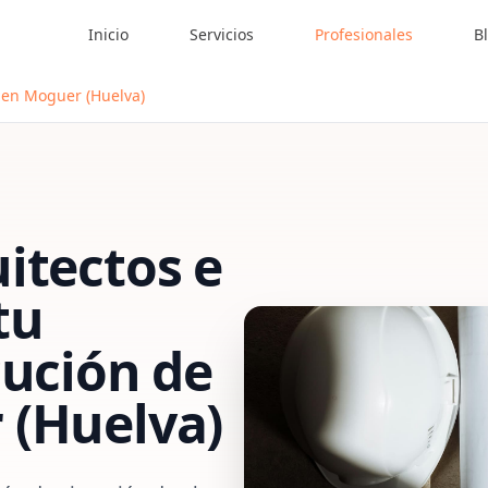
Inicio
Servicios
Profesionales
B
 en Moguer (Huelva)
itectos e
tu
cución de
 (Huelva)