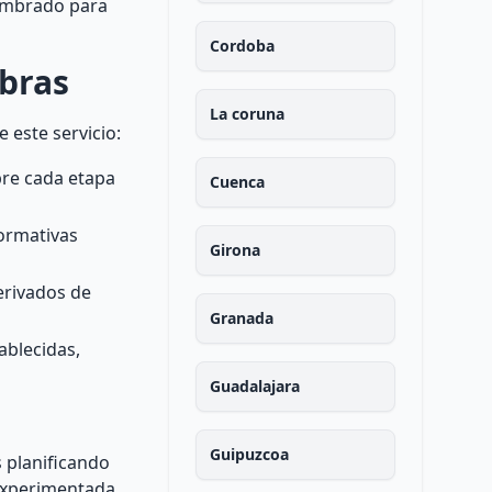
nombrado para
Cordoba
obras
La coruna
 este servicio:
bre cada etapa
Cuenca
normativas
Girona
erivados de
Granada
ablecidas,
Guadalajara
Guipuzcoa
s planificando
 experimentada