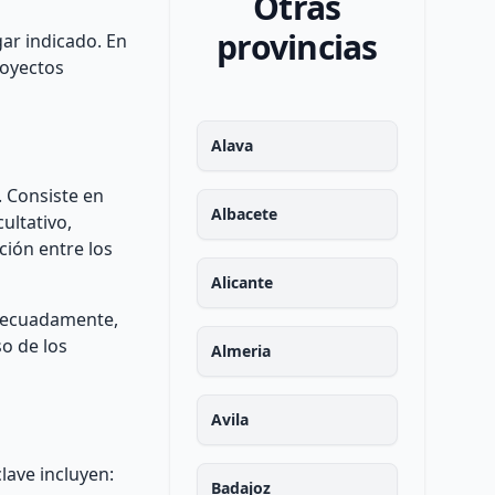
Otras
provincias
ar indicado. En
royectos
Alava
. Consiste en
Albacete
ultativo,
ción entre los
Alicante
 adecuadamente,
so de los
Almeria
Avila
lave incluyen:
Badajoz