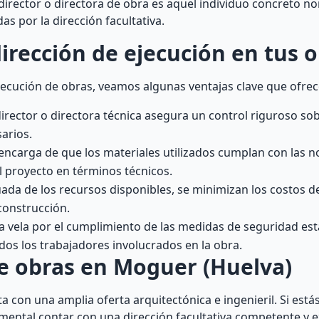
l director o directora de obra es aquel individuo concreto 
das por la dirección facultativa.
irección de ejecución en tus 
ecución de obras, veamos algunas ventajas clave que ofrece
irector o directora técnica asegura un control riguroso so
arios.
e encarga de que los materiales utilizados cumplan con las 
el proyecto en términos técnicos.
ada de los recursos disponibles, se minimizan los costos d
construcción.
ca vela por el cumplimiento de las medidas de seguridad est
os los trabajadores involucrados en la obra.
de obras en Moguer (Huelva)
 con una amplia oferta arquitectónica e ingenieril. Si está
amental contar con una dirección facultativa competente y