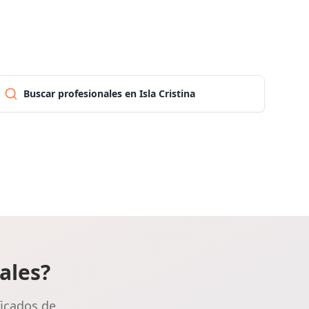
Pontevedra
Salamanca
Buscar profesionales en Isla Cristina
Santa cruz de tenerife
Cantabria
Segovia
Sevilla
ales?
Soria
ficados de