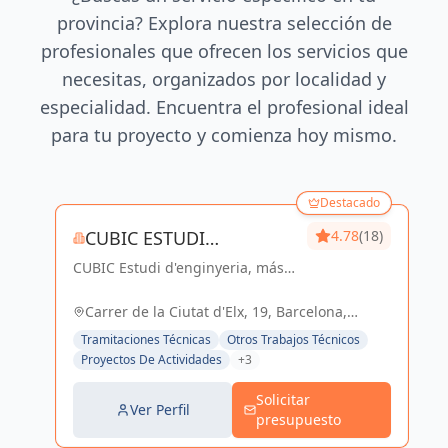
provincia? Explora nuestra selección de
profesionales que ofrecen los servicios que
necesitas, organizados por localidad y
especialidad. Encuentra el profesional ideal
para tu proyecto y comienza hoy mismo.
Destacado
CUBIC ESTUDI
4.78
(18)
CUBIC Estudi d'enginyeria, más
D'ENGINYERIA S.L.
de 14 años brindando servicios
de Arquitectura e Ingeniería con
Carrer de la Ciutat d'Elx, 19, Barcelona,
una trayectoria sólida y exitosa
España, España
Tramitaciones Técnicas
Otros Trabajos Técnicos
Proyectos De Actividades
+3
Solicitar
Ver Perfil
presupuesto