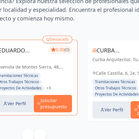
incia? Explora nuestra selección de profesionales qu
 localidad y especialidad. Encuentra el profesional i
ecto y comienza hoy mismo.
Destacado
EDUARDO
0.00
(0)
CURBA
FERNANDEZ DE
Curba Arquitectos: Tu
ARQUITECTOS S
socio confiable en
venida de Montes Sierra, 48,
ALBA
arquitectura y urbani
villa, España. Planta 1ª. Módulo
Calle Castilla, 6, 2e, 
ramitaciones Técnicas
Con más de 45 años d
B, España
España, España
tros Trabajos Técnicos
Tramitaciones Técnicas
experiencia, ofrecemo
royectos De Actividades
+3
Otros Trabajos Técnicos
servicios integrales q
Proyectos De Actividades
van desde proyectos
Solicitar
residenciales...
Ver Perfil
presupuesto
Ver Perfil