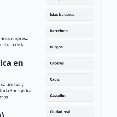
Islas baleares
Barcelona
ificio, empresa
 el uso de la
Burgos
ica en
Caceres
Cadiz
 calurosos y
toría Energética
Castellon
orros
Ciudad real
a)