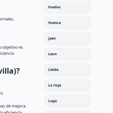
Huelva
triales,
Huesca
Jaen
u objetivo es
iciencia
Leon
illa)?
Lleida
La rioja
s,
Lugo
reas de mejora.
 eficiencia.