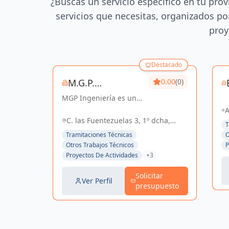
¿Buscas un servicio específico en tu prov
servicios que necesitas, organizados por
proy
Destacado
M.G.P.
0.00
(0)
MGP Ingeniería es una
INGENIERIA, S.L.
empresa dedicada al
A
desarrollo de proyectos
C. las Fuentezuelas 3, 1º dcha,
Se
T
de Ingeniería y
Sevilla, España, España
4
Tramitaciones Técnicas
O
Arquitectura. Posee una
Otros Trabajos Técnicos
P
amplia experiencia en
Proyectos De Actividades
+3
el sector Industrial,
Logístico, Comercial...
Solicitar
Ver Perfil
presupuesto