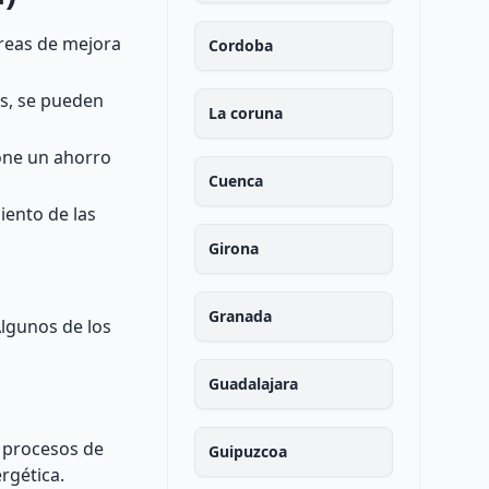
áreas de mejora
Cordoba
os, se pueden
La coruna
pone un ahorro
Cuenca
iento de las
Girona
Granada
Algunos de los
Guadalajara
y procesos de
Guipuzcoa
rgética.