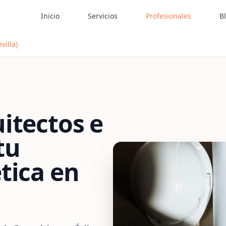
Inicio
Servicios
Profesionales
B
villa)
itectos e
tu
tica
en