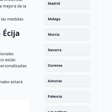
Madrid
a mejora de la
 las medidas
Malaga
 Écija
Murcia
Navarra
sionales
ico están
 personalizadas
Ourense
Asturias
nales estará
Palencia
Las palmas