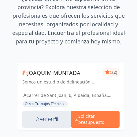
provincia? Explora nuestra selección de
profesionales que ofrecen los servicios que
necesitas, organizados por localidad y
especialidad. Encuentra el profesional ideal
para tu proyecto y comienza hoy mismo.
JOAQUIM MUNTADA
5
(2)
Somos un estudio de delineación
pluridisciplinar, realizamos proyectos
básicos, de ejecución, licencias de
Carrer de Sant Joan, 6, Albaida, España,
actividades y también para el sector
España
Otros Trabajos Técnicos
industrial, diseño 3D de p...
Solicitar
Ver Perfil
presupuesto