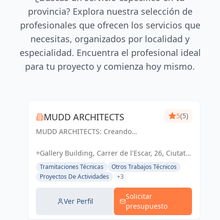
provincia? Explora nuestra selección de
profesionales que ofrecen los servicios que
necesitas, organizados por localidad y
especialidad. Encuentra el profesional ideal
para tu proyecto y comienza hoy mismo.
MUDD ARCHITECTS
5
(5)
MUDD ARCHITECTS: Creando
espacios excepcionales con diseño
innovador y pasión. Tu visión,
Gallery Building, Carrer de l'Escar, 26, Ciutat
nuestra realidad.
Vella, 08039 Barcelona, España, España
Tramitaciones Técnicas
Otros Trabajos Técnicos
Proyectos De Actividades
+3
Solicitar
Ver Perfil
presupuesto