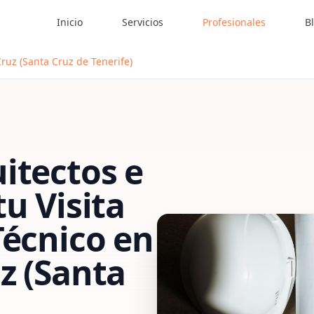
Inicio
Servicios
Profesionales
B
Cruz (Santa Cruz de Tenerife)
itectos e
 tu
Visita
Técnico
en
z (Santa