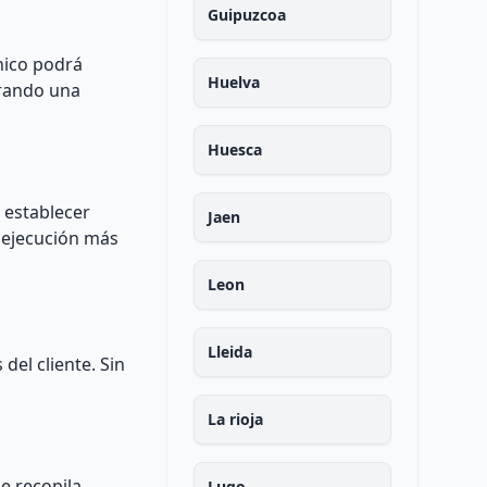
Guipuzcoa
cnico podrá
Huelva
urando una
Huesca
 establecer
Jaen
a ejecución más
Leon
Lleida
del cliente. Sin
La rioja
se recopila
Lugo