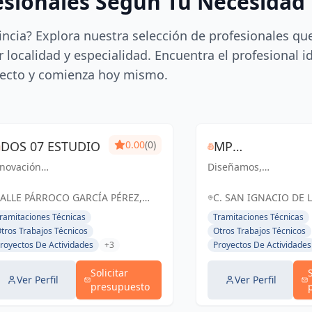
esionales Según Tu Necesidad
incia? Explora nuestra selección de profesionales qu
 localidad y especialidad. Encuentra el profesional i
ecto y comienza hoy mismo.
DOS 07 ESTUDIO
0.00
(0)
MP
nnovación
Diseñamos,
CONSTRUCTION
quitectónica y
construimos y
& DESIGN
luciones ingenieriles:
transformamos
ALLE PÁRROCO GARCÍA PÉREZ,
C. SAN IGNACIO DE L
señamos el futuro
espacios con excelenc
8205 SAN CRISTÓBAL DE LA
LAGUNA, ESPAÑA, Es
ramitaciones Técnicas
Tramitaciones Técnicas
n pasión y precisión
y pasión. Tu visión,
AGUNA, ESPAÑA, España
tros Trabajos Técnicos
Otros Trabajos Técnicos
 San Cristóbal de La
nuestra realidad.
royectos De Actividades
+3
Proyectos De Actividades
guna y Santa Cruz de
nerife
Solicitar
Ver Perfil
Ver Perfil
presupuesto