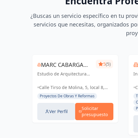
Encuentra Prof
¿Buscas un servicio específico en tu prov
servicios que necesitas, organizados por
proy
MARC CABARGA
5
(5)
Estudio de Arquitectura
SANGENIS
I
especializado en viviendas
ar
de obra nueva.
so
Calle Tirso de Molina, 5, local 8,
C
di
38005 Santa Cruz de Tenerife,
3
Proyectos De Obras Y Reformas
T
co
España, España
L
O
en
Solicitar
P
La
Ver Perfil
presupuesto
Te