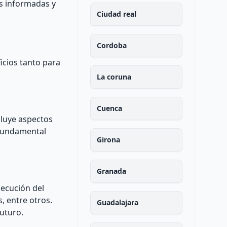
es informadas y
Ciudad real
Cordoba
icios tanto para
La coruna
Cuenca
cluye aspectos
s fundamental
Girona
Granada
jecución del
, entre otros.
Guadalajara
uturo.