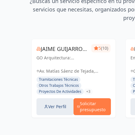
¿Buscas un servicio específico en tu prov
servicios que necesitas, organizados por
proy
JAIME GUIJARRO
5
(10)
GO Arquitectura:
ORIA
E
Experiencia e Innovación
en
en obra nueva, reformas
ac
Av. Matías Sáenz de Tejada,
y gestiones urbanísticas.
ce
Fuengirola, España, España
Tramitaciones Técnicas
T
Con Seriedad, Confianza,
li
Otros Trabajos Técnicos
O
Rapidez y Economía como
el
Proyectos De Actividades
+3
P
pilares, ofrecemos
d
soluciones...
pe
Solicitar
Ver Perfil
presupuesto