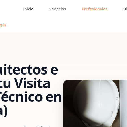
Inicio
Servicios
Profesionales
B
ga)
itectos e
 tu
Visita
Técnico
en
a)