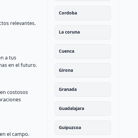
Cordoba
ctos relevantes.
La coruna
Cuenca
n a tus
as en el futuro.
Girona
Granada
n en costosos
araciones
Guadalajara
Guipuzcoa
 en el campo.