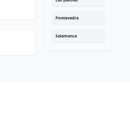
Pontevedra
Salamanca
Santa cruz de tenerife
Cantabria
Segovia
Sevilla
Soria