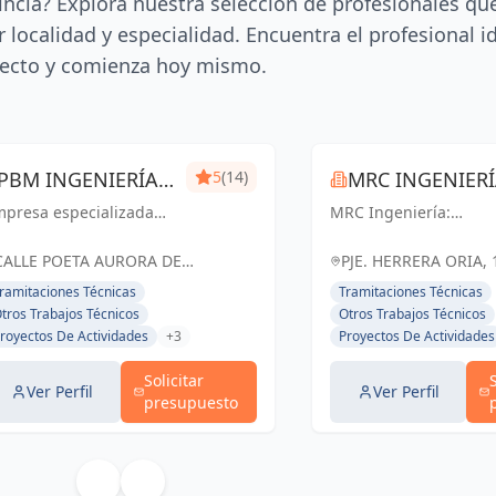
incia? Explora nuestra selección de profesionales qu
 localidad y especialidad. Encuentra el profesional i
ecto y comienza hoy mismo.
PBM INGENIERÍA
5
(14)
MRC INGENIER
mpresa especializada
MÁLAGA
MRC Ingeniería:
 ingeniería técnica y
Soluciones técnicas d
ústica. Expedición de
vanguardia para
CALLE POETA AURORA DE
PJE. HERRERA ORIA, 
rtificados, mediciones,
proyectos exitosos en
ALBORNOZ, 4, LOCAL 9, España
ESPAÑA, España
ramitaciones Técnicas
Tramitaciones Técnicas
cencias de apertura,
Málaga y toda
tros Trabajos Técnicos
Otros Trabajos Técnicos
aboración de
Andalucía.
royectos De Actividades
+3
Proyectos De Actividades
ocumentación técnica,
ritaje, lic...
Solicitar
Ver Perfil
Ver Perfil
presupuesto