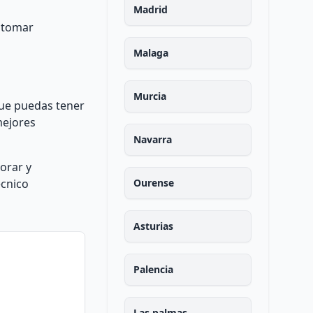
Madrid
y tomar
Malaga
Murcia
que puedas tener
mejores
Navarra
orar y
écnico
Ourense
Asturias
Palencia
Las palmas