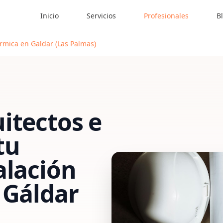
Inicio
Servicios
Profesionales
B
érmica en Galdar (Las Palmas)
itectos e
tu
alación
n
Gáldar