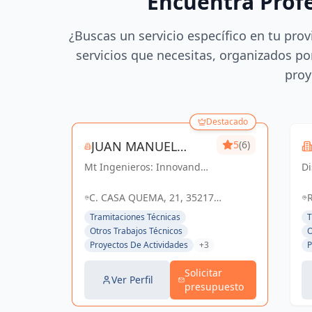
Encuentra Prof
¿Buscas un servicio específico en tu prov
servicios que necesitas, organizados por
proy
Destacado
JUAN MANUEL
5
(6)
Mt Ingenieros: Innovando
TORRES SANCHEZ
D
en ingeniería,
es
construyendo un futuro
qu
C. CASA QUEMA, 21, 35217
R
sostenible en Las Palmas y
vi
VALSEQUILLO, LAS PALMAS,
d
Tramitaciones Técnicas
T
Valsequillo de Gran
ne
ESPAÑA, España
Otros Trabajos Técnicos
O
Canaria.
u
Proyectos De Actividades
+3
P
se
d.
Solicitar
Ver Perfil
presupuesto