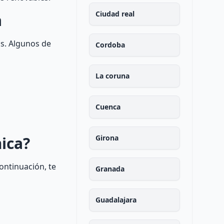
Ciudad real
a
os. Algunos de
Cordoba
La coruna
Cuenca
ica?
Girona
ontinuación, te
Granada
Guadalajara