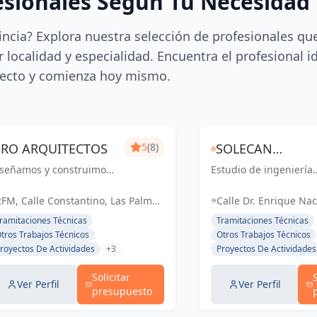
esionales Según Tu Necesidad
incia? Explora nuestra selección de profesionales qu
 localidad y especialidad. Encuentra el profesional i
ecto y comienza hoy mismo.
RO ARQUITECTOS
5
(8)
SOLECAN
iseñamos y construimos
Estudio de ingeniería
INGENEIRIA Y
pacios personalizados
que ofrece servicios
DESPACHO
e reflejan tu estilo de
integrales, destacánd
FM, Calle Constantino, Las Palmas
Calle Dr. Enrique Na
da y satisfacen tus
por su enfoque en el
e Gran Canaria, España, España
TÉCNICO
Hernández, Bañadero
ramitaciones Técnicas
Tramitaciones Técnicas
cesidades, ofreciendo
trato humano y direct
España
tros Trabajos Técnicos
Otros Trabajos Técnicos
na gama completa de
con el cliente.
royectos De Actividades
+3
Proyectos De Actividades
rvicios de arquitectura y
..
Solicitar
Ver Perfil
Ver Perfil
presupuesto