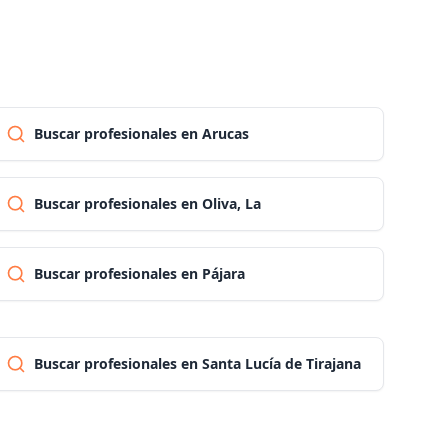
Las palmas
Pontevedra
Buscar profesionales en Arucas
Salamanca
Buscar profesionales en Oliva, La
Santa cruz de tenerife
Buscar profesionales en Pájara
Cantabria
Segovia
Buscar profesionales en Santa Lucía de Tirajana
Sevilla