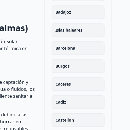
Badajoz
Palmas)
Islas baleares
ión Solar
ar térmica en
Barcelona
Burgos
e captación y
Caceres
ua o fluidos, los
iente sanitaria
Cadiz
 debido a las
Castellon
ahorrar en
as renovables.