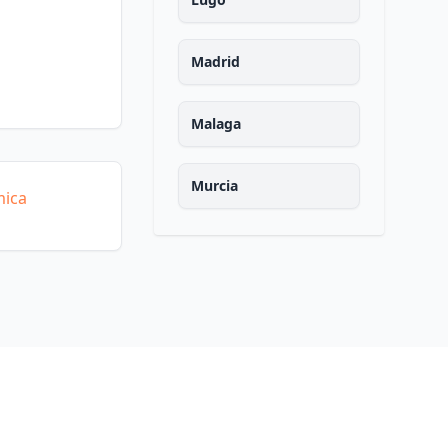
Madrid
Malaga
Murcia
mica
Navarra
Ourense
Asturias
Palencia