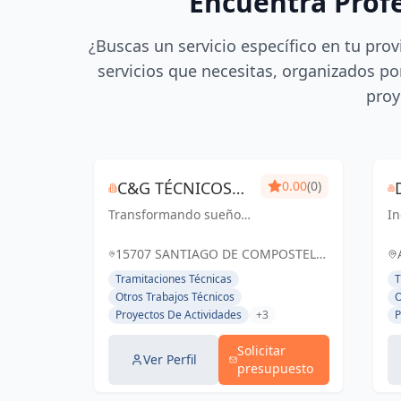
Encuentra Prof
¿Buscas un servicio específico en tu prov
servicios que necesitas, organizados por
proy
C&G TÉCNICOS
0.00
(0)
Transformando sueños
ASOCIADOS
In
en realidades
ar
arquitectónicas, con
v
15707 SANTIAGO DE COMPOSTELA,
precisión y creatividad
Co
A CORUÑA, ESPAÑA, España
Tramitaciones Técnicas
T
C
Otros Trabajos Técnicos
O
co
Proyectos De Actividades
+3
P
c
Solicitar
Ver Perfil
presupuesto