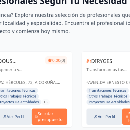
esionales Según Tu Necesidad
incia? Explora nuestra selección de profesionales qu
 localidad y especialidad. Encuentra el profesional i
ecto y comienza hoy mismo.
DOUS
0.00
(0)
DIRYGES
geniería y
SOLUCIONES
Transformamos tus
quitectura de
espacios en obras de
CONSTRUCTIVAS
anguardia en A
arte funcionales,
AV. HÉRCULES, 73, A CORUÑA,
AVENIDA ERNESTO C
ruña y Galicia.
reflejando tu estilo y
ESPAÑA, España
36 15179 - OLEIROS 
ramitaciones Técnicas
Tramitaciones Técnicas
onstruimos tus sueños
superando tus
ESPAÑA, España
tros Trabajos Técnicos
Otros Trabajos Técnicos
n calidad y
expectativas
royectos De Actividades
+3
Proyectos De Actividades
ompromiso.
Solicitar
Ver Perfil
Ver Perfil
presupuesto