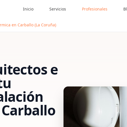
Inicio
Servicios
Profesionales
B
érmica en Carballo (La Coruña)
itectos e
tu
alación
n
Carballo