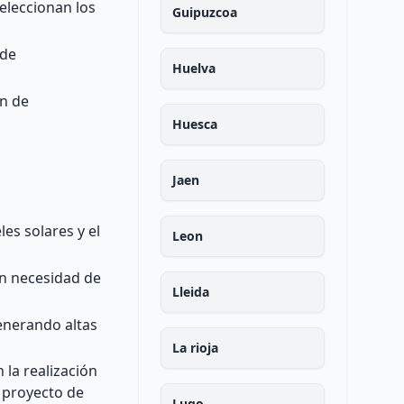
seleccionan los
Guipuzcoa
 de
Huelva
an de
Huesca
Jaen
es solares y el
Leon
in necesidad de
Lleida
generando altas
La rioja
 la realización
l proyecto de
Lugo