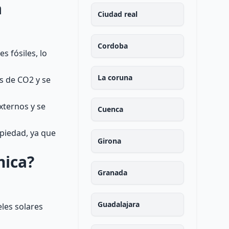
a
Ciudad real
Cordoba
s fósiles, lo
La coruna
es de CO2 y se
xternos y se
Cuenca
opiedad, ya que
Girona
mica?
Granada
Guadalajara
eles solares