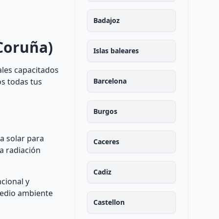
Badajoz
 Coruña)
Islas baleares
ales capacitados
os todas tus
Barcelona
Burgos
a solar para
Caceres
la radiación
Cadiz
cional y
medio ambiente
Castellon