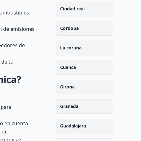
Ciudad real
 combustibles
Cordoba
ón de emisiones
veedores de
La coruna
 de tu
Cuenca
mica?
Girona
Granada
e para
do en cuenta
Guadalajara
lor.
aciones y