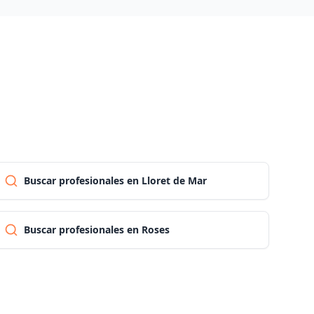
Las palmas
Pontevedra
Salamanca
Santa cruz de tenerife
Buscar profesionales en Lloret de Mar
Cantabria
Buscar profesionales en Roses
Segovia
Sevilla