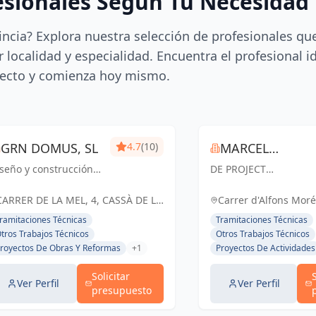
esionales Según Tu Necesidad
incia? Explora nuestra selección de profesionales qu
 localidad y especialidad. Encuentra el profesional i
ecto y comienza hoy mismo.
GRN DOMUS, SL
4.7
(10)
MARCEL
seño y construcción
DE PROJECT
TORRENTA
ue trascienden. GRN
MANAGEMENT Somos
quitectura, creando
una compañía de
CARRER DE LA MEL, 4, CASSÀ DE LA
Carrer d'Alfons Moré,
pacios únicos y
Project, Construction 
SELVA, ESPAÑA, España
Espanya, España
ramitaciones Técnicas
Tramitaciones Técnicas
ncionales para un
Facility Management,
tros Trabajos Técnicos
Otros Trabajos Técnicos
turo sostenible.
Consultoría y Direcció
royectos De Obras Y Reformas
+1
Proyectos De Actividades
de Obras en proyecto
de construcción, que
Solicitar
gestiona y li...
Ver Perfil
Ver Perfil
presupuesto