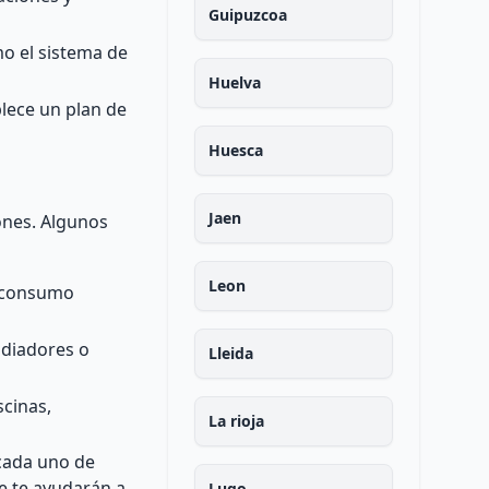
Guipuzcoa
mo el sistema de
Huelva
blece un plan de
Huesca
Jaen
iones. Algunos
Leon
l consumo
adiadores o
Lleida
scinas,
La rioja
 cada uno de
e te ayudarán a
Lugo