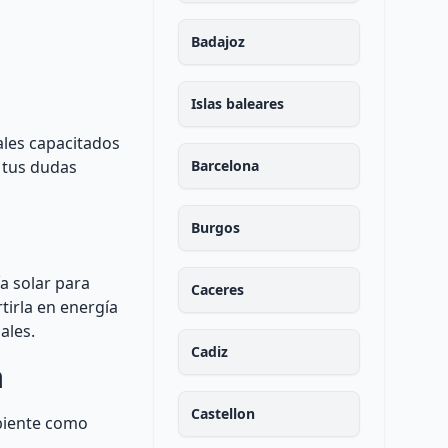
Badajoz
Islas baleares
ales capacitados
s tus dudas
Barcelona
Burgos
a solar para
Caceres
rtirla en energía
ales.
Cadiz
a
Castellon
mbiente como