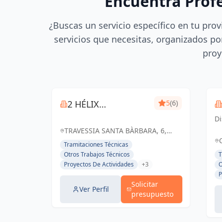
Encuentra Prof
¿Buscas un servicio específico en tu prov
servicios que necesitas, organizados por
proy
2 HÉLIX
5
(6)
INGENIEROS
Di
q
TRAVESSIA SANTA BÀRBARA, 6,
Ar
BLANES, ESPAÑA, España
Tramitaciones Técnicas
es
Otros Trabajos Técnicos
T
fu
Proyectos De Actividades
+3
O
fu
P
Solicitar
Ver Perfil
presupuesto