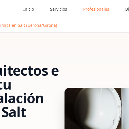
Inicio
Servicios
Profesionales
B
érmica en Salt (Gerona/Girona)
itectos e
tu
alación
n
Salt