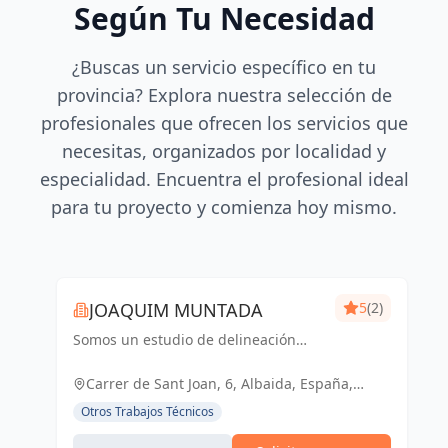
Según Tu Necesidad
¿Buscas un servicio específico en tu
provincia? Explora nuestra selección de
profesionales que ofrecen los servicios que
necesitas, organizados por localidad y
especialidad. Encuentra el profesional ideal
para tu proyecto y comienza hoy mismo.
JOAQUIM MUNTADA
5
(2)
Somos un estudio de delineación
pluridisciplinar, realizamos proyectos
básicos, de ejecución, licencias de
Carrer de Sant Joan, 6, Albaida, España,
actividades y también para el sector
España
Otros Trabajos Técnicos
industrial, diseño 3D de p...