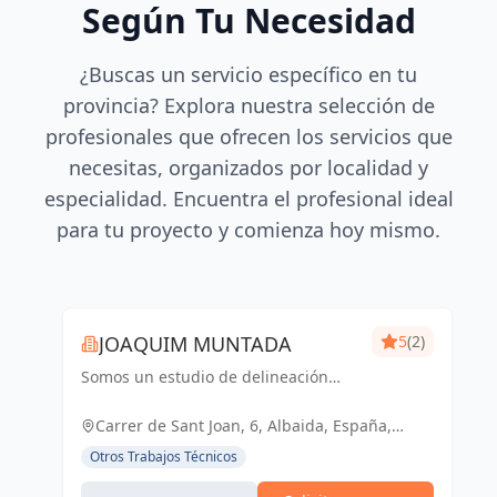
Según Tu Necesidad
¿Buscas un servicio específico en tu
provincia? Explora nuestra selección de
profesionales que ofrecen los servicios que
necesitas, organizados por localidad y
especialidad. Encuentra el profesional ideal
para tu proyecto y comienza hoy mismo.
JOAQUIM MUNTADA
5
(2)
Somos un estudio de delineación
pluridisciplinar, realizamos proyectos
básicos, de ejecución, licencias de
Carrer de Sant Joan, 6, Albaida, España,
actividades y también para el sector
España
Otros Trabajos Técnicos
industrial, diseño 3D de p...