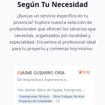
Según Tu Necesidad
¿Buscas un servicio específico en tu
provincia? Explora nuestra selección de
profesionales que ofrecen los servicios que
necesitas, organizados por localidad y
especialidad. Encuentra el profesional ideal
para tu proyecto y comienza hoy mismo.
JAIME GUIJARRO ORIA
5
(10)
GO Arquitectura: Experiencia e
Innovación en obra nueva, reformas
y gestiones urbanísticas. Con
Av. Matías Sáenz de Tejada, Fuengirola,
Seriedad, Confianza, Rapidez y
España, España
Tramitaciones Técnicas
Otros Trabajos Técnicos
Economía como pilares, ofrecemos
Proyectos De Actividades
+3
soluciones...