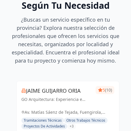
Según Tu Necesidad
¿Buscas un servicio específico en tu
provincia? Explora nuestra selección de
profesionales que ofrecen los servicios que
necesitas, organizados por localidad y
especialidad. Encuentra el profesional ideal
para tu proyecto y comienza hoy mismo.
JAIME GUIJARRO ORIA
5
(10)
GO Arquitectura: Experiencia e
Innovación en obra nueva, reformas
y gestiones urbanísticas. Con
Av. Matías Sáenz de Tejada, Fuengirola,
Seriedad, Confianza, Rapidez y
España, España
Tramitaciones Técnicas
Otros Trabajos Técnicos
Economía como pilares, ofrecemos
Proyectos De Actividades
+3
soluciones...