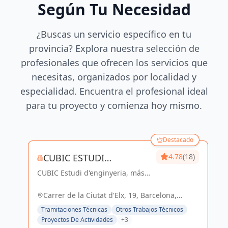
Según Tu Necesidad
¿Buscas un servicio específico en tu
provincia? Explora nuestra selección de
profesionales que ofrecen los servicios que
necesitas, organizados por localidad y
especialidad. Encuentra el profesional ideal
para tu proyecto y comienza hoy mismo.
Destacado
CUBIC ESTUDI
4.78
(18)
CUBIC Estudi d'enginyeria, más
D'ENGINYERIA S.L.
de 14 años brindando servicios
de Arquitectura e Ingeniería con
Carrer de la Ciutat d'Elx, 19, Barcelona,
una trayectoria sólida y exitosa
España, España
Tramitaciones Técnicas
Otros Trabajos Técnicos
Proyectos De Actividades
+3