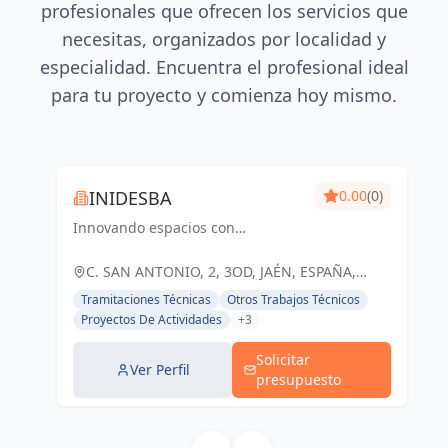
profesionales que ofrecen los servicios que
necesitas, organizados por localidad y
especialidad. Encuentra el profesional ideal
para tu proyecto y comienza hoy mismo.
INIDESBA
0.00
(0)
Innovando espacios con
ingeniería y diseño arquitectónico
de excelencia
C. SAN ANTONIO, 2, 3OD, JAÉN, ESPAÑA,
España
Tramitaciones Técnicas
Otros Trabajos Técnicos
Proyectos De Actividades
+3
Solicitar
Ver Perfil
presupuesto