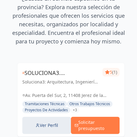
provincia? Explora nuestra selección de
profesionales que ofrecen los servicios que
necesitas, organizados por localidad y
especialidad. Encuentra el profesional ideal
para tu proyecto y comienza hoy mismo.
SOLUCIONA3.
5
(1)
Soluciona3: Arquitectura, Ingeniería
ARQUITECTURA-INGENIERÍA-
y Eficiencia Energética. Soluciones
EFICIENCIA ENERGÉTICA
integrales para tu proyecto en Cádiz
Av. Puerta del Sur, 2, 11408 Jerez de la
y Jerez de la Frontera.
Frontera, Cádiz, España, España
Tramitaciones Técnicas
Otros Trabajos Técnicos
Proyectos De Actividades
+3
Solicitar
Ver Perfil
presupuesto