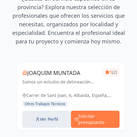
provincia? Explora nuestra selección de
profesionales que ofrecen los servicios que
necesitas, organizados por localidad y
especialidad. Encuentra el profesional ideal
para tu proyecto y comienza hoy mismo.
JOAQUIM MUNTADA
5
(2)
Somos un estudio de delineación
pluridisciplinar, realizamos proyectos
básicos, de ejecución, licencias de
Carrer de Sant Joan, 6, Albaida, España,
actividades y también para el sector
España
Otros Trabajos Técnicos
industrial, diseño 3D de p...
Solicitar
Ver Perfil
presupuesto