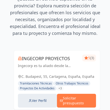
provincia? Explora nuestra selección de
profesionales que ofrecen los servicios que
necesitas, organizados por localidad y
especialidad. Encuentra el profesional ideal
para tu proyecto y comienza hoy mismo.
INGECORP PROYECTOS
5
(3)
Ingecorp es tu aliado desde la
concepción hasta la realización de tu
proyecto. Especializados en licencias,
C. Budapest, 55, Cartagena, España, España
proyectos ejecutivos, reformas y
Tramitaciones Técnicas
Otros Trabajos Técnicos
energía solar. Expertos compr...
Proyectos De Actividades
+3
Solicitar
Ver Perfil
presupuesto