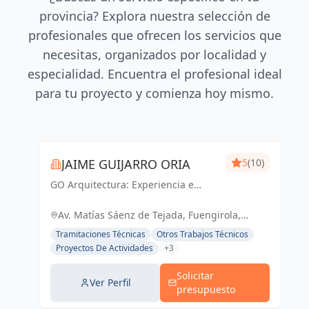
provincia? Explora nuestra selección de
profesionales que ofrecen los servicios que
necesitas, organizados por localidad y
especialidad. Encuentra el profesional ideal
para tu proyecto y comienza hoy mismo.
JAIME GUIJARRO ORIA
5
(10)
GO Arquitectura: Experiencia e
Innovación en obra nueva, reformas
y gestiones urbanísticas. Con
Av. Matías Sáenz de Tejada, Fuengirola,
Seriedad, Confianza, Rapidez y
España, España
Tramitaciones Técnicas
Otros Trabajos Técnicos
Economía como pilares, ofrecemos
Proyectos De Actividades
+3
soluciones...
Solicitar
Ver Perfil
presupuesto