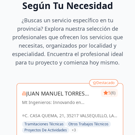
Según Tu Necesidad
¿Buscas un servicio específico en tu
provincia? Explora nuestra selección de
profesionales que ofrecen los servicios que
necesitas, organizados por localidad y
especialidad. Encuentra el profesional ideal
para tu proyecto y comienza hoy mismo.
Destacado
JUAN MANUEL TORRES
5
(6)
Mt Ingenieros: Innovando en
SANCHEZ
ingeniería, construyendo un futuro
sostenible en Las Palmas y
C. CASA QUEMA, 21, 35217 VALSEQUILLO, LAS
Valsequillo de Gran Canaria.
PALMAS, ESPAÑA, España
Tramitaciones Técnicas
Otros Trabajos Técnicos
Proyectos De Actividades
+3