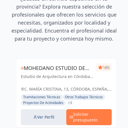
provincia? Explora nuestra selección de
profesionales que ofrecen los servicios que
necesitas, organizados por localidad y
especialidad. Encuentra el profesional ideal
para tu proyecto y comienza hoy mismo.
MOHEDANO ESTUDIO DE
5
(6)
Estudio de Arquitectura en Córdoba
ARQUITECTURA S.L.P.
Capital
C. MARÍA CRISTINA, 13, CÓRDOBA, ESPAÑA,
España
Tramitaciones Técnicas
Otros Trabajos Técnicos
Proyectos De Actividades
+3
Solicitar
Ver Perfil
presupuesto