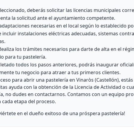
leccionado, deberás solicitar las licencias municipales cor
enta la solicitud ante el ayuntamiento competente.
adaptaciones necesarias en el local según lo establecido po
 incluir instalaciones eléctricas adecuadas, sistemas contr
as.
ealiza los trámites necesarios para darte de alta en el régi
o para tu pastelería.
etado todos los pasos anteriores, podrás inaugurar oficia
ente tu negocio para atraer a tus primeros clientes.
oceso para abrir una pastelería en Vinaròs (Castellón), está
itas ayuda con la obtención de la Licencia de Actividad o cu
ría, no dudes en contactarnos. Contamos con un equipo pro
 cada etapa del proceso.
iértete en el dueño exitoso de una próspera pastelería!