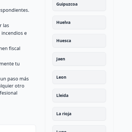
Guipuzcoa
respondientes.
Huelva
r las
a incendios e
Huesca
men fiscal
Jaen
lmente tu
Leon
s un paso más
alquier otro
fesional
Lleida
La rioja
Lugo