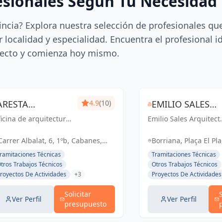
esionales Según Tu Necesidad
incia? Explora nuestra selección de profesionales qu
 localidad y especialidad. Encuentra el profesional i
ecto y comienza hoy mismo.
ARESTA
4.9
(10)
EMILIO SALES
icina de arquitectura
ARQUITECTURA I
Emilio Sales Arquitect
ARQUITECTE
n Cabanes para
Tècnic: Creando
GESTIO SLP
TÉCNIC
habilitación de
espacios funcionales 
Carrer Albalat, 6, 1ºb, Cabanes,
Borriana, Plaça El Pl
sías y casas rurales.
estéticos para un futu
España, España
Borriana, Castelló, 
ramitaciones Técnicas
Tramitaciones Técnicas
inspirador. Tu visión,
tros Trabajos Técnicos
Otros Trabajos Técnicos
nuestro compromiso.
royectos De Actividades
+3
Proyectos De Actividades
Solicitar
Ver Perfil
Ver Perfil
presupuesto