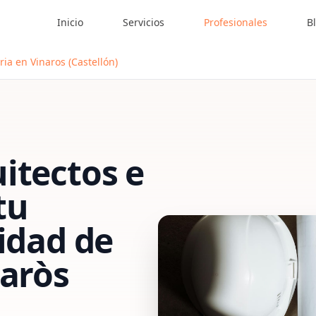
Inicio
Servicios
Profesionales
B
ria en Vinaros (Castellón)
itectos e
tu
vidad de
aròs