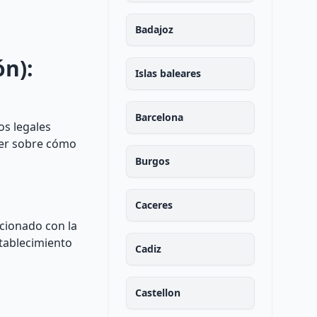
Badajoz
ón):
Islas baleares
Barcelona
os legales
aber sobre cómo
Burgos
Caceres
acionado con la
stablecimiento
Cadiz
Castellon