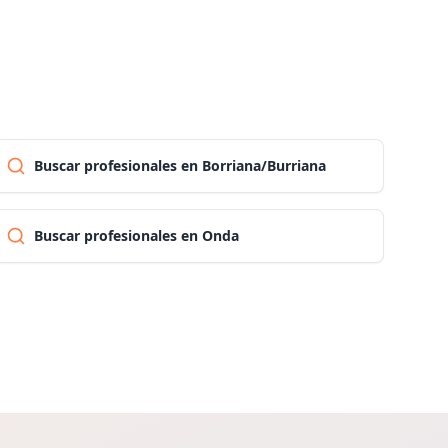
Las palmas
Pontevedra
Buscar profesionales en Borriana/Burriana
Salamanca
Santa cruz de tenerife
Buscar profesionales en Onda
Cantabria
Segovia
Sevilla