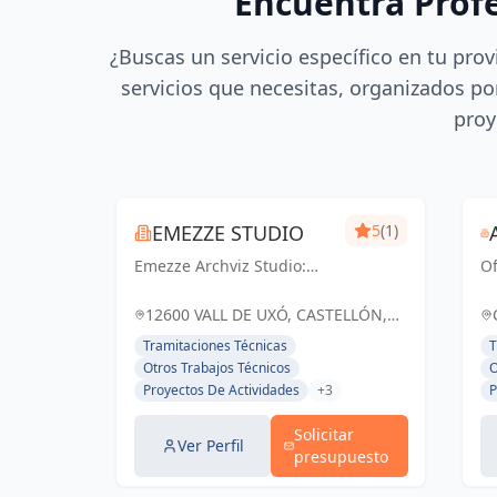
Encuentra Prof
¿Buscas un servicio específico en tu prov
servicios que necesitas, organizados por
proy
EMEZZE STUDIO
5
(1)
Emezze Archviz Studio:
Of
Visualizando tus sueños
e
arquitectónicos en la Vall
re
12600 VALL DE UXÓ, CASTELLÓN,
d'Uixó y Castellón.
ma
ESPAÑA, España
Tramitaciones Técnicas
T
Imágenes que inspiran
Otros Trabajos Técnicos
O
realidad.
Proyectos De Actividades
+3
P
Solicitar
Ver Perfil
presupuesto