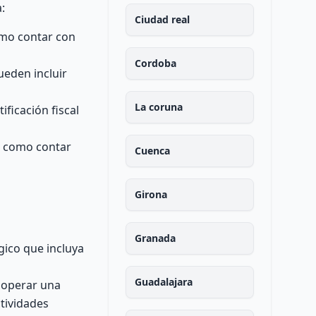
:
Ciudad real
omo contar con
Cordoba
ueden incluir
La coruna
ficación fiscal
, como contar
Cuenca
Girona
Granada
gico que incluya
Guadalajara
 operar una
ctividades