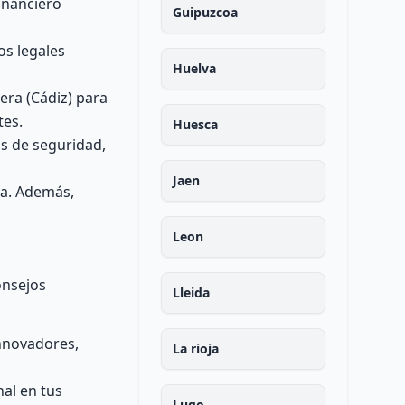
financiero
Guipuzcoa
os legales
Huelva
era (Cádiz) para
tes.
Huesca
os de seguridad,
Jaen
a. Además,
Leon
onsejos
Lleida
innovadores,
La rioja
nal en tus
Lugo