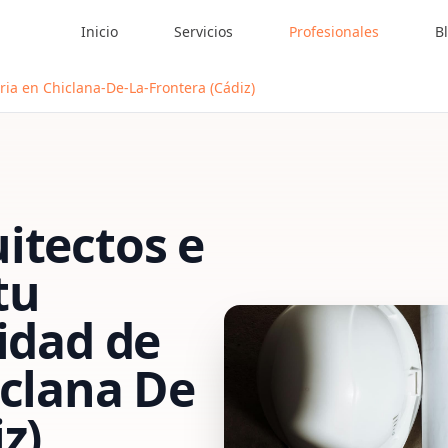
Inicio
Servicios
Profesionales
B
eria en Chiclana-De-La-Frontera (Cádiz)
itectos e
tu
vidad de
clana De
z)