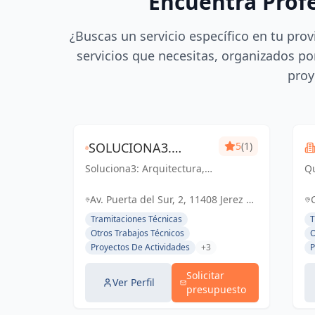
Encuentra Prof
¿Buscas un servicio específico en tu prov
servicios que necesitas, organizados por
proy
SOLUCIONA3.
5
(1)
Soluciona3: Arquitectura,
ARQUITECTURA-
Qu
Ingeniería y Eficiencia
Té
INGENIERÍA-
Energética. Soluciones
pr
Av. Puerta del Sur, 2, 11408 Jerez de
integrales para tu
en
EFICIENCIA
la Frontera, Cádiz, España, España
Tramitaciones Técnicas
T
proyecto en Cádiz y Jerez
ce
Otros Trabajos Técnicos
O
ENERGÉTICA
de la Frontera.
pr
Proyectos De Actividades
+3
P
Nu
Solicitar
Ver Perfil
presupuesto