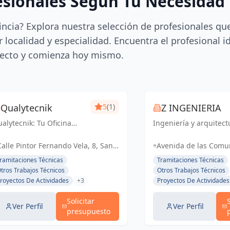
esionales Según Tu Necesidad
incia? Explora nuestra selección de profesionales qu
 localidad y especialidad. Encuentra el profesional i
ecto y comienza hoy mismo.
Qualytecnik
5
(1)
Z INGENIERIA
alytecnik: Tu Oficina
Ingeniería y arquitect
cnica integral en Cádiz y
de excelencia en Cádi
ovincia. Especializados
Jerez de la Frontera. T
Calle Pintor Fernando Vela, 8, San
Avenida de las Comun
 control de calidad,
socio confiable para
Fernando, España, España
Jerez de la Frontera,
ramitaciones Técnicas
Tramitaciones Técnicas
rtificación energética y
proyectos técnicos y
España
tros Trabajos Técnicos
Otros Trabajos Técnicos
oyectos de instalaciones.
licencias de apertura.
royectos De Actividades
+3
Proyectos De Actividades
estro enfoqu...
Solicitar
Ver Perfil
Ver Perfil
presupuesto