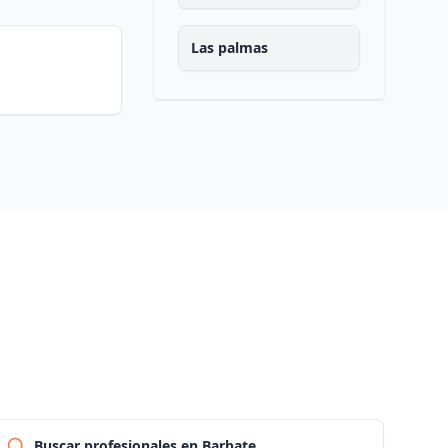
Las palmas
Pontevedra
Salamanca
Santa cruz de tenerife
Cantabria
Segovia
Sevilla
Buscar profesionales en Barbate