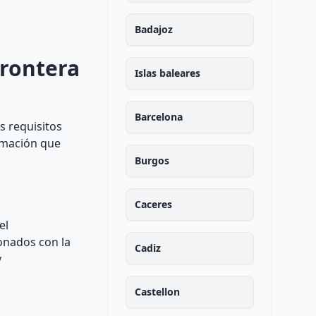
Badajoz
Frontera
Islas baleares
Barcelona
s requisitos
ormación que
Burgos
Caceres
el
onados con la
Cadiz
y
Castellon