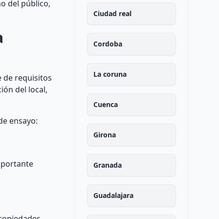
o del público,
Ciudad real
a
Cordoba
La coruna
 de requisitos
ón del local,
Cuenca
de ensayo:
Girona
mportante
Granada
Guadalajara
propiedades