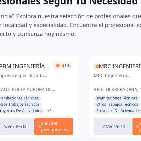
esionales Según Tu Necesidad
incia? Explora nuestra selección de profesionales qu
 localidad y especialidad. Encuentra el profesional i
ecto y comienza hoy mismo.
PBM INGENIERÍA
5
(14)
MRC INGENIER
mpresa especializada
MÁLAGA
MRC Ingeniería:
 ingeniería técnica y
Soluciones técnicas d
ústica. Expedición de
vanguardia para
CALLE POETA AURORA DE
PJE. HERRERA ORIA, 
rtificados, mediciones,
proyectos exitosos en
ALBORNOZ, 4, LOCAL 9, España
ESPAÑA, España
ramitaciones Técnicas
Tramitaciones Técnicas
cencias de apertura,
Málaga y toda
tros Trabajos Técnicos
Otros Trabajos Técnicos
aboración de
Andalucía.
royectos De Actividades
+3
Proyectos De Actividades
ocumentación técnica,
ritaje, lic...
Solicitar
Ver Perfil
Ver Perfil
presupuesto