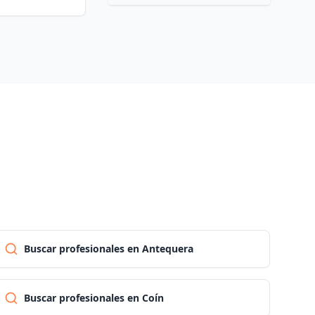
Las palmas
Pontevedra
Salamanca
Santa cruz de tenerife
Cantabria
Buscar profesionales en Antequera
Segovia
Sevilla
Buscar profesionales en Coín