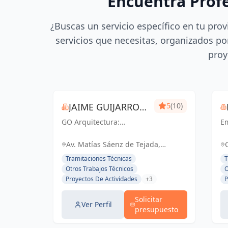
Encuentra Prof
¿Buscas un servicio específico en tu prov
servicios que necesitas, organizados por
proy
JAIME GUIJARRO
5
(10)
GO Arquitectura:
ORIA
E
Experiencia e Innovación
en
en obra nueva, reformas
ac
Av. Matías Sáenz de Tejada,
y gestiones urbanísticas.
ce
Fuengirola, España, España
Tramitaciones Técnicas
T
Con Seriedad, Confianza,
li
Otros Trabajos Técnicos
O
Rapidez y Economía como
el
Proyectos De Actividades
+3
P
pilares, ofrecemos
d
soluciones...
pe
Solicitar
Ver Perfil
presupuesto