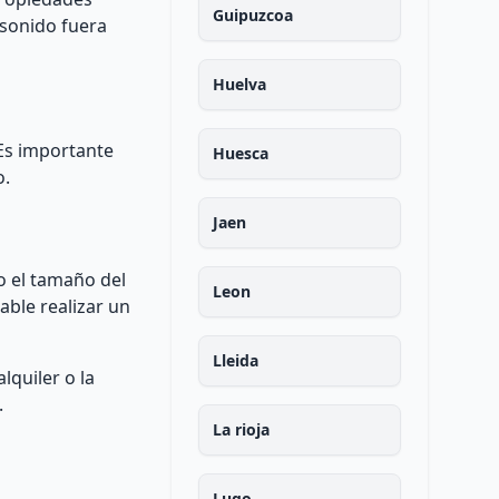
Guipuzcoa
 sonido fuera
Huelva
 Es importante
Huesca
o.
Jaen
o el tamaño del
Leon
able realizar un
Lleida
lquiler o la
.
La rioja
Lugo