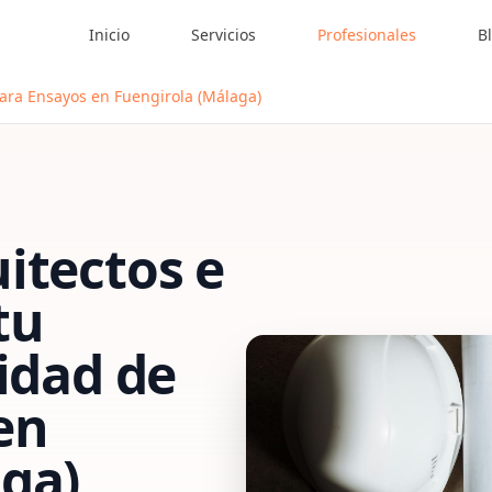
Inicio
Servicios
Profesionales
B
para Ensayos en Fuengirola (Málaga)
itectos e
tu
vidad de
en
aga)