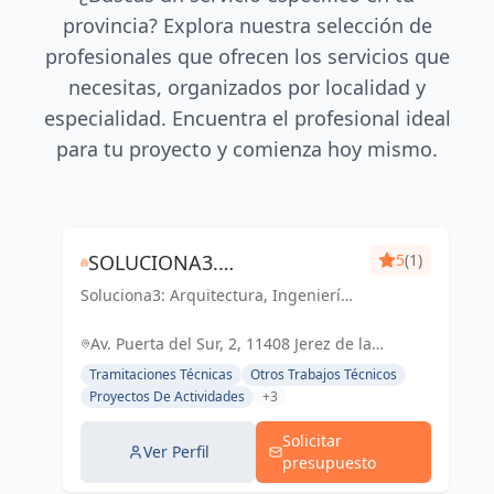
provincia? Explora nuestra selección de
profesionales que ofrecen los servicios que
necesitas, organizados por localidad y
especialidad. Encuentra el profesional ideal
para tu proyecto y comienza hoy mismo.
SOLUCIONA3.
5
(1)
Soluciona3: Arquitectura, Ingeniería
ARQUITECTURA-INGENIERÍA-
y Eficiencia Energética. Soluciones
EFICIENCIA ENERGÉTICA
integrales para tu proyecto en Cádiz
Av. Puerta del Sur, 2, 11408 Jerez de la
y Jerez de la Frontera.
Frontera, Cádiz, España, España
Tramitaciones Técnicas
Otros Trabajos Técnicos
Proyectos De Actividades
+3
Solicitar
Ver Perfil
presupuesto