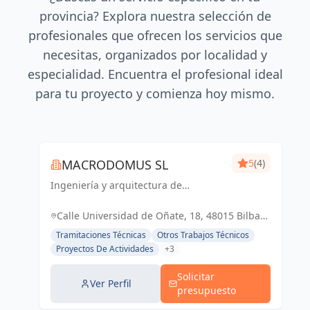
provincia? Explora nuestra selección de
profesionales que ofrecen los servicios que
necesitas, organizados por localidad y
especialidad. Encuentra el profesional ideal
para tu proyecto y comienza hoy mismo.
MACRODOMUS SL
5
(4)
Ingeniería y arquitectura de
vanguardia para un futuro sostenible
y funcional
Calle Universidad de Oñate, 18, 48015 Bilbao,
Vizcaya, España, España
Tramitaciones Técnicas
Otros Trabajos Técnicos
Proyectos De Actividades
+3
Solicitar
Ver Perfil
presupuesto