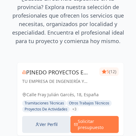
provincia? Explora nuestra selección de
profesionales que ofrecen los servicios que
necesitas, organizados por localidad y
especialidad. Encuentra el profesional ideal
para tu proyecto y comienza hoy mismo.
PINEDO PROYECTOS E
5
(12)
TU EMPRESA DE INGENIERÍA Y
INGENIERÍA
ARQUITECTURA EN ZARAGOZA.
Especialistas en Proyectos de
Calle Fray Julián Garcés, 18, España
Ingeniería y Arquitectura, Licencias
Tramitaciones Técnicas
Otros Trabajos Técnicos
de apertura y Gestión de Obras
Proyectos De Actividades
+3
Solicitar
Ver Perfil
presupuesto