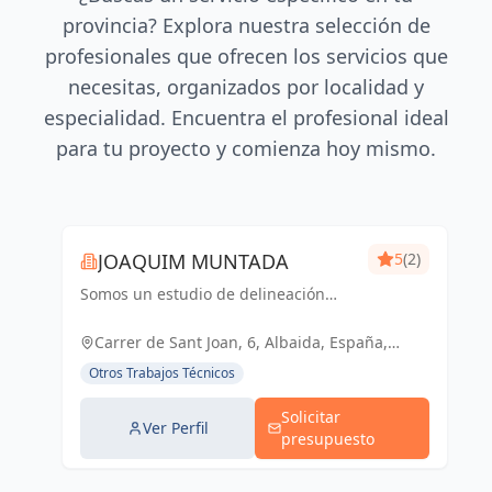
provincia? Explora nuestra selección de
profesionales que ofrecen los servicios que
necesitas, organizados por localidad y
especialidad. Encuentra el profesional ideal
para tu proyecto y comienza hoy mismo.
JOAQUIM MUNTADA
5
(2)
Somos un estudio de delineación
pluridisciplinar, realizamos proyectos
básicos, de ejecución, licencias de
Carrer de Sant Joan, 6, Albaida, España,
actividades y también para el sector
España
Otros Trabajos Técnicos
industrial, diseño 3D de p...
Solicitar
Ver Perfil
presupuesto