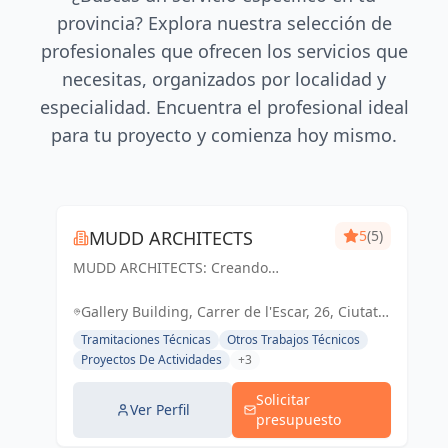
provincia? Explora nuestra selección de
profesionales que ofrecen los servicios que
necesitas, organizados por localidad y
especialidad. Encuentra el profesional ideal
para tu proyecto y comienza hoy mismo.
MUDD ARCHITECTS
5
(5)
MUDD ARCHITECTS: Creando
espacios excepcionales con diseño
innovador y pasión. Tu visión,
Gallery Building, Carrer de l'Escar, 26, Ciutat
nuestra realidad.
Vella, 08039 Barcelona, España, España
Tramitaciones Técnicas
Otros Trabajos Técnicos
Proyectos De Actividades
+3
Solicitar
Ver Perfil
presupuesto