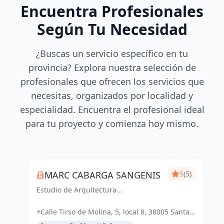
Encuentra Profesionales
Según Tu Necesidad
¿Buscas un servicio específico en tu
provincia? Explora nuestra selección de
profesionales que ofrecen los servicios que
necesitas, organizados por localidad y
especialidad. Encuentra el profesional ideal
para tu proyecto y comienza hoy mismo.
MARC CABARGA SANGENIS
5
(5)
Estudio de Arquitectura
especializado en viviendas de obra
nueva.
Calle Tirso de Molina, 5, local 8, 38005 Santa
Cruz de Tenerife, España, España