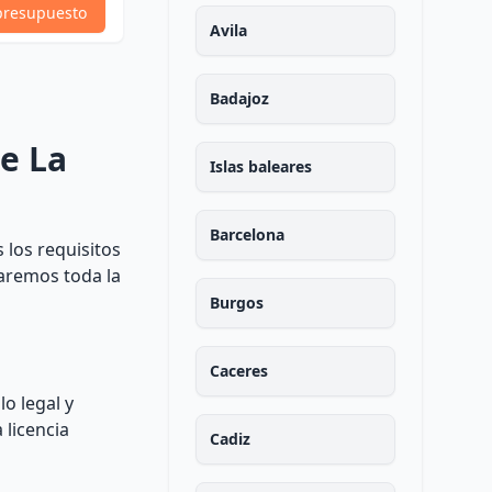
Ver Perfil
presupuesto
presupuesto
Avila
Badajoz
e La
Islas baleares
Barcelona
 los requisitos
naremos toda la
Burgos
Caceres
o legal y
 licencia
Cadiz