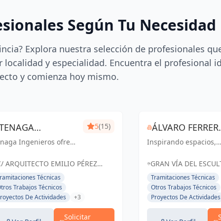
esionales Según Tu Necesidad
incia? Explora nuestra selección de profesionales qu
 localidad y especialidad. Encuentra el profesional i
ecto y comienza hoy mismo.
TENAGA
5
(15)
ÁLVARO FERRER,
naga Ingenieros ofrece
INGENIEROS SL
Inspirando espacios,
ARQUITECTO
rvicios especializados
creando experiencias.
 ingeniería, centrados
C/ ARQUITECTO EMILIO PÉREZ
GRAN VÍA DEL ESCU
 mejorar la eficiencia
PIÑERO Nº 17 BAJO MURCIA,
FRANCISCO SALZILLO,
ramitaciones Técnicas
Tramitaciones Técnicas
ergética y reducir
España
ESPAÑA, España
tros Trabajos Técnicos
Otros Trabajos Técnicos
stos para sus clientes.
royectos De Actividades
+3
Proyectos De Actividades
sde proyectos hasta
..
Solicitar