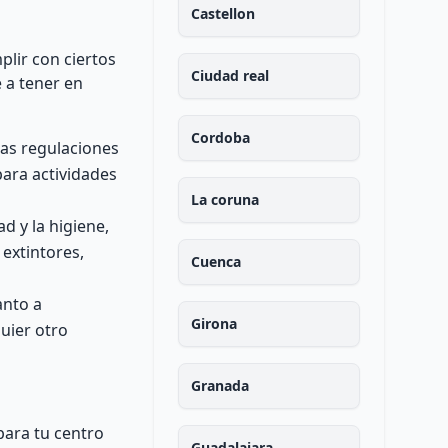
Castellon
plir con ciertos
Ciudad real
 a tener en
Cordoba
las regulaciones
para actividades
La coruna
d y la higiene,
extintores,
Cuenca
anto a
Girona
uier otro
Granada
para tu centro
Guadalajara