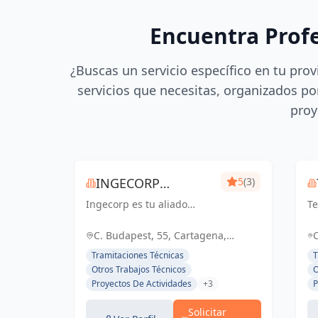
Encuentra Prof
¿Buscas un servicio específico en tu prov
servicios que necesitas, organizados por
proy
INGECORP
5
(3)
Ingecorp es tu aliado
PROYECTOS
Te
desde la concepción hasta
se
la realización de tu
en
C. Budapest, 55, Cartagena,
proyecto. Especializados
en
España, España
Tramitaciones Técnicas
T
en licencias, proyectos
en
Otros Trabajos Técnicos
O
ejecutivos, reformas y
co
Proyectos De Actividades
+3
P
energía solar. Expertos
De
compr...
g.
Solicitar