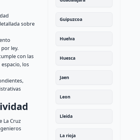
idad
Guipuzcoa
detallada sobre
Huelva
mento
por ley.
 cumple con las
Huesca
 espacio, los
Jaen
ondientes,
strativas
Leon
ividad
Lleida
e La Cruz
ngenieros
La rioja