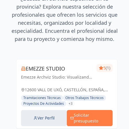
provincia? Explora nuestra selección de
profesionales que ofrecen los servicios que
necesitas, organizados por localidad y
especialidad. Encuentra el profesional ideal
para tu proyecto y comienza hoy mismo.
EMEZZE STUDIO
5
(1)
Emezze Archviz Studio: Visualizando
tus sueños arquitectónicos en la Vall
d'Uixó y Castellón. Imágenes que
12600 VALL DE UXÓ, CASTELLÓN, ESPAÑA,
inspiran realidad.
España
Tramitaciones Técnicas
Otros Trabajos Técnicos
Proyectos De Actividades
+3
Solicitar
Ver Perfil
presupuesto