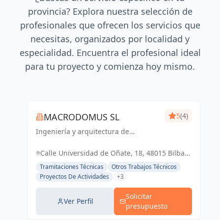
provincia? Explora nuestra selección de
profesionales que ofrecen los servicios que
necesitas, organizados por localidad y
especialidad. Encuentra el profesional ideal
para tu proyecto y comienza hoy mismo.
MACRODOMUS SL
5
(4)
Ingeniería y arquitectura de
vanguardia para un futuro sostenible
y funcional
Calle Universidad de Oñate, 18, 48015 Bilbao,
Vizcaya, España, España
Tramitaciones Técnicas
Otros Trabajos Técnicos
Proyectos De Actividades
+3
Solicitar
Ver Perfil
presupuesto