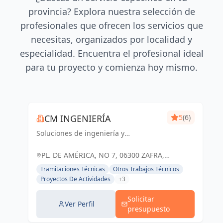
provincia? Explora nuestra selección de
profesionales que ofrecen los servicios que
necesitas, organizados por localidad y
especialidad. Encuentra el profesional ideal
para tu proyecto y comienza hoy mismo.
CM INGENIERÍA
5
(6)
Soluciones de ingeniería y
arquitectura adaptadas a tus
necesidades. Cm Ingeniería, tu socio
PL. DE AMÉRICA, NO 7, 06300 ZAFRA,
confiable en Badajoz y Zafra.
BADAJOZ, ESPAÑA, España
Tramitaciones Técnicas
Otros Trabajos Técnicos
Proyectos De Actividades
+3
Solicitar
Ver Perfil
presupuesto